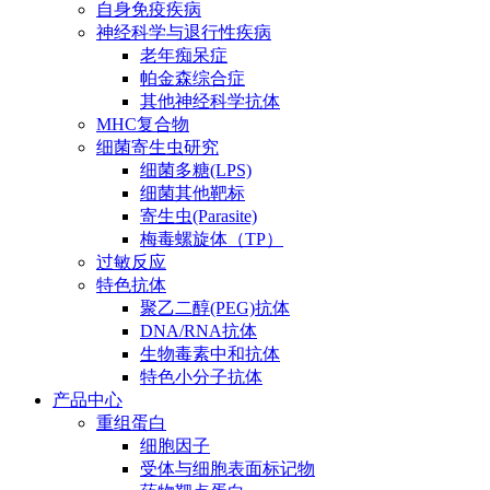
自身免疫疾病
神经科学与退行性疾病
老年痴呆症
帕金森综合症
其他神经科学抗体
MHC复合物
细菌寄生虫研究
细菌多糖(LPS)
细菌其他靶标
寄生虫(Parasite)
梅毒螺旋体（TP）
过敏反应
特色抗体
聚乙二醇(PEG)抗体
DNA/RNA抗体
生物毒素中和抗体
特色小分子抗体
产品中心
重组蛋白
细胞因子
受体与细胞表面标记物