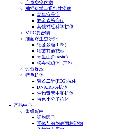
自身免疫疾病
神经科学与退行性疾病
老年痴呆症
帕金森综合症
其他神经科学抗体
MHC复合物
细菌寄生虫研究
细菌多糖(LPS)
细菌其他靶标
寄生虫(Parasite)
梅毒螺旋体（TP）
过敏反应
特色抗体
聚乙二醇(PEG)抗体
DNA/RNA抗体
生物毒素中和抗体
特色小分子抗体
产品中心
重组蛋白
细胞因子
受体与细胞表面标记物