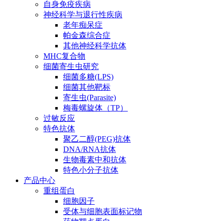
自身免疫疾病
神经科学与退行性疾病
老年痴呆症
帕金森综合症
其他神经科学抗体
MHC复合物
细菌寄生虫研究
细菌多糖(LPS)
细菌其他靶标
寄生虫(Parasite)
梅毒螺旋体（TP）
过敏反应
特色抗体
聚乙二醇(PEG)抗体
DNA/RNA抗体
生物毒素中和抗体
特色小分子抗体
产品中心
重组蛋白
细胞因子
受体与细胞表面标记物