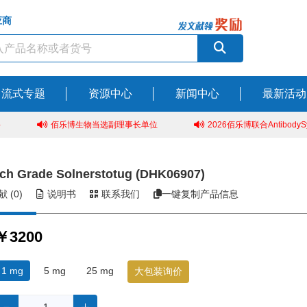
应商
流式专题
资源中心
新闻中心
最新活动
佰乐博生物当选副理事长单位
2026佰乐博联合AntibodySys
ch Grade Solnerstotug (DHK06907)
 (0)
说明书
联系我们
一键复制产品信息
￥
1 mg
5 mg
25 mg
大包装询价