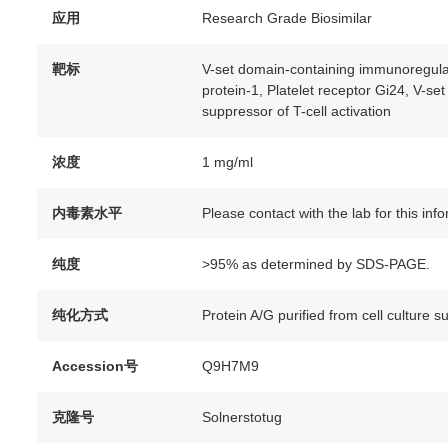
应用
Research Grade Biosimilar
靶标
V-set domain-containing immunoregulat
protein-1, Platelet receptor Gi24, V-s
suppressor of T-cell activation
浓度
1 mg/ml
内毒素水平
Please contact with the lab for this inf
纯度
>95% as determined by SDS-PAGE.
纯化方式
Protein A/G purified from cell culture s
Accession号
Q9H7M9
克隆号
Solnerstotug