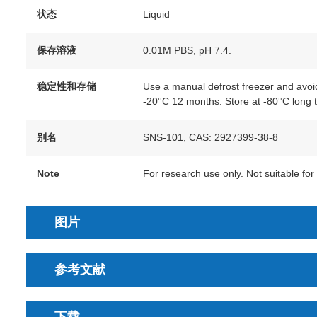
状态
Liquid
保存溶液
0.01M PBS, pH 7.4.
稳定性和存储
Use a manual defrost freezer and avoid
-20°C 12 months. Store at -80°C long 
别名
SNS-101, CAS: 2927399-38-8
Note
For research use only. Not suitable for 
图片
参考文献