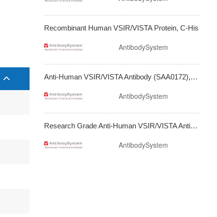
Recombinant Human VSIR/VISTA Protein, C-His
AntibodySystem
Anti-Human VSIR/VISTA Antibody (SAA0172), FITC
AntibodySystem
Research Grade Anti-Human VSIR/VISTA Antibody (CI-8993)
AntibodySystem