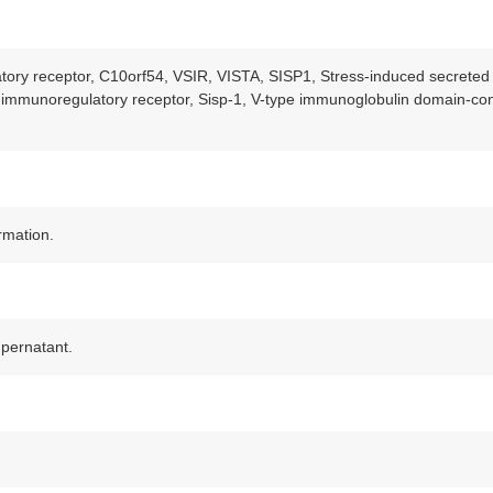
ory receptor, C10orf54, VSIR, VISTA, SISP1, Stress-induced secreted
et immunoregulatory receptor, Sisp-1, V-type immunoglobulin domain-co
ormation.
upernatant.