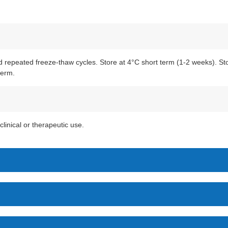
 repeated freeze-thaw cycles. Store at 4°C short term (1-2 weeks). Sto
term.
clinical or therapeutic use.