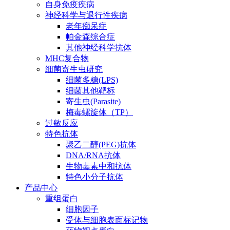
自身免疫疾病
神经科学与退行性疾病
老年痴呆症
帕金森综合症
其他神经科学抗体
MHC复合物
细菌寄生虫研究
细菌多糖(LPS)
细菌其他靶标
寄生虫(Parasite)
梅毒螺旋体（TP）
过敏反应
特色抗体
聚乙二醇(PEG)抗体
DNA/RNA抗体
生物毒素中和抗体
特色小分子抗体
产品中心
重组蛋白
细胞因子
受体与细胞表面标记物