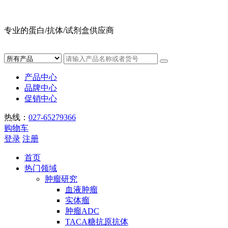
专业的蛋白/抗体/试剂盒供应商
产品中心
品牌中心
促销中心
热线：
027-65279366
购物车
登录
注册
首页
热门领域
肿瘤研究
血液肿瘤
实体瘤
肿瘤ADC
TACA糖抗原抗体