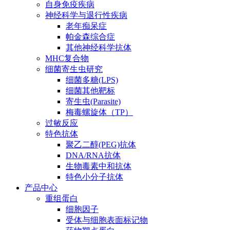
自身免疫疾病
神经科学与退行性疾病
老年痴呆症
帕金森综合症
其他神经科学抗体
MHC复合物
细菌寄生虫研究
细菌多糖(LPS)
细菌其他靶标
寄生虫(Parasite)
梅毒螺旋体（TP）
过敏反应
特色抗体
聚乙二醇(PEG)抗体
DNA/RNA抗体
生物毒素中和抗体
特色小分子抗体
产品中心
重组蛋白
细胞因子
受体与细胞表面标记物